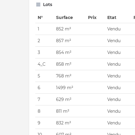
Lots
N°
Surface
Prix
Etat
1
852 m²
Vendu
2
857 m²
Vendu
3
854 m²
Vendu
4_C
858 m²
Vendu
5
768 m²
Vendu
6
1499 m²
Vendu
7
629 m²
Vendu
8
811 m²
Vendu
9
832 m²
Vendu
10
607 m²
Vendu