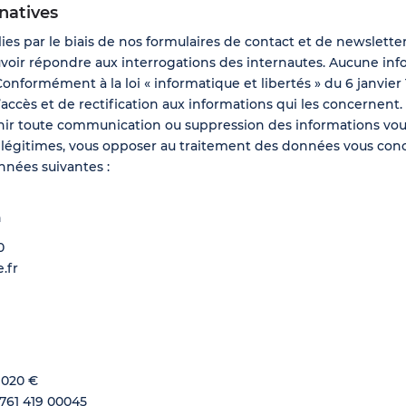
natives
lies par le biais de nos formulaires de contact et de newslette
voir répondre aux interrogations des internautes. Aucune in
Conformément à la loi « informatique et libertés » du 6 janvier 
’accès et de rectification aux informations qui les concernent.
enir toute communication ou suppression des informations vo
 légitimes, vous opposer au traitement des données vous conc
nnées suivantes :
n
0
.fr
 020 €
 761 419 00045