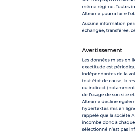
même régime. Toutes ima
Altéame pourra faire l’ob
Aucune information person
échangée, transférée, c
Avertissement
Les données mises en lig
exactitude est périodiq
indépendantes de la volo
tout état de cause, la r
ou indirect (notamment 
de l’usage de son site et
Altéame décline égalemen
hypertextes mis en ligne 
rappelé que la société A
incombe donc à chaque i
sélectionné n’est pas in