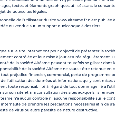
ges, textes et éléments graphiques utilisés sans le consent
jet de poursuites légales.
nelle de l’utilisateur du site www.alteame.fr n’est publiée à l’
édée ou vendue sur un support quelconque à des tiers.
ne sur le site Internet ont pour objectif de présenter la soci
uement contrôlée et leur mise à jour assurée régulièrement. D
nté de la société Altéame peuvent toutefois se glisser dans l
esponsabilité de la société Altéame ne saurait être retenue en 
tout préjudice financier, commercial, perte de programme o
 de l’utilisation des données et informations qui y sont mises 
t toute responsabilité à l’égard de tout dommage lié à l’utili
sur son site et à la consultation des sites auxquels ils renvoi
ltéame n’a aucun contrôle ni aucune responsabilité sur le conte
nternaute de prendre les précautions nécessaires afin de s’as
festé de virus ou autre parasite de nature destructive.