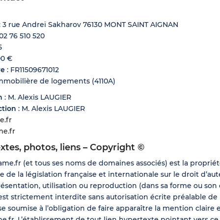
: 3 rue Andreï Sakharov 76130 MONT SAINT AIGNAN
 02 76 510 520
5
00 €
re
: FR11509671012
mmobilière de logements (4110A)
n
: M. Alexis LAUGIER
ction
: M. Alexis LAUGIER
e.fr
me.fr
extes, photos, liens – Copyright ©
ame.fr (et tous ses noms de domaines associés) est la propriét
 de la législation française et internationale sur le droit d’aut
présentation, utilisation ou reproduction (dans sa forme ou son
st strictement interdite sans autorisation écrite préalable de 
e soumise à l’obligation de faire apparaître la mention claire e
me.fr. L’établissement de tout lien hypertexte pointant vers ce