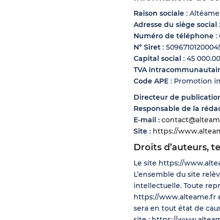
Raison sociale
: Altéame
Adresse du siège social
Numéro de téléphone
:
N° Siret
: 5096710120004
Capital social
: 45 000.0
TVA intracommunautai
Code APE
: Promotion i
Directeur de publicatio
Responsable de la réda
E-mail :
contact@alteam
Site :
https://www.altea
Droits d’auteurs, t
Le site https://www.alte
L’ensemble du site relève
intellectuelle. Toute re
https://www.alteame.fr e
sera en tout état de caus
site : https://www.altea