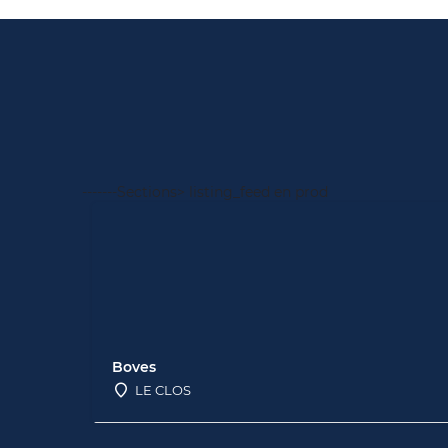
-------Sections> listing_feed en prod
Boves
LE CLOS