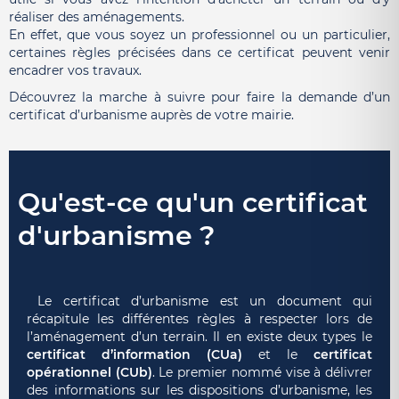
réaliser des aménagements.
En effet, que vous soyez un professionnel ou un particulier,
certaines règles précisées dans ce certificat peuvent venir
encadrer vos travaux.
Découvrez la marche à suivre pour faire la demande d’un
certificat d’urbanisme auprès de votre mairie.
Qu'est-ce qu'un certificat
d'urbanisme ?
Le certificat d’urbanisme est un document qui
récapitule les différentes règles à respecter lors de
l’aménagement d’un terrain. Il en existe deux types le
certificat d’information
(CUa)
et le
certificat
opérationnel
(CUb)
.
Le premier nommé vise à délivrer
des informations sur les dispositions d’urbanisme, les