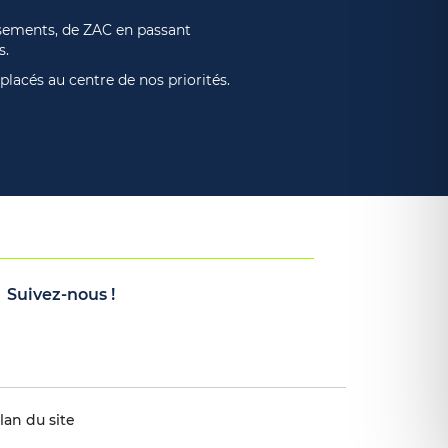
ssements, de ZAC en passant
s.
lacés au centre de nos priorités.
Suivez-nous !
lan du site