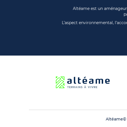
Altéame est un aménageur d
p
L’aspect environnemental, l’acco
Altéame©